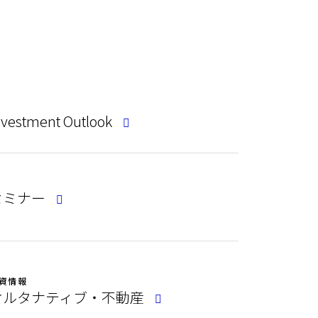
nvestment Outlook
セミナー
資情報
オルタナティブ・不動産