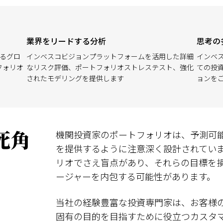
業界をリードする分析
思考の
するグロ
インベスコビジョンプラットフォームを活用した詳細
インベ
フォリオ
なリスク評価、ポートフォリオストレステスト、強化
ての投
されたモデリングを提供します
ョンを
死角
機関投資家のポートフォリオは、予測可
を提供するように注意深く設計されてい
リオでさえ盲点があり、それらの目標を
ージャーを内包する可能性があります。
当社の経験豊富な投資専門家は、お客様
固有の目的を目指すために役立つカスタ