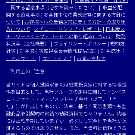
ご利用に当たっての注意事項
|
投資信託・投資一任契約
に関する留意事項（必ずお読みください）
|
収益分配に
関する留意事項
|
お客様本位の業務運営に関する方針に
ついて
|
お客様本位の業務運営に関する方針への取り組
みについて
|
スチュワードシップ・レポート
|
日本版ス
チュワードシップ・コードへの取り組みについて
|
財務
状況等（会社概要）
|
プライバシー・ポリシー
|
規約方
針等
|
証券取引等監視委員会情報提供窓口
|
証券統計ポ
ータルサイト
|
サイトマップ
|
お問い合わせ
ご利用上のご注意
当サイトは個人投資家または機関投資家に対する情報提
供を目的として、当社グループの運用に関してインベス
コ・アセット・マネジメント株式会社（以下、「当
社」）が作成したもので、法令に基づく開示書類でも金
融商品取引契約の締結の勧誘資料でもありません。内容
には正確を期していますが、必ずしも完全性を当社が保
証するものではありません。また、当資料は信頼できる