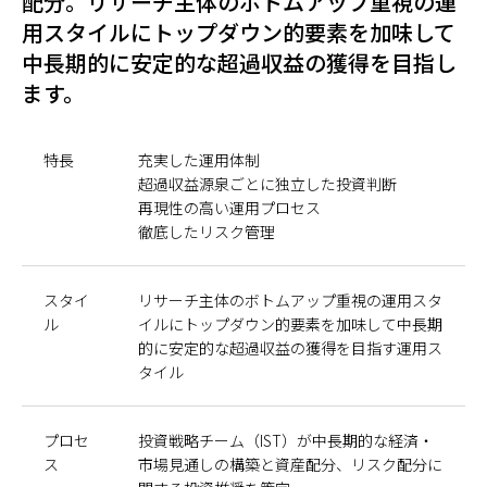
配分。リサーチ主体のボトムアップ重視の運
用スタイルにトップダウン的要素を加味して
日本
中長期的に安定的な超過収益の獲得を目指し
ます。
特長
充実した運用体制
超過収益源泉ごとに独立した投資判断
再現性の高い運用プロセス
徹底したリスク管理
スタイ
リサーチ主体のボトムアップ重視の運用スタ
ル
イルにトップダウン的要素を加味して中長期
的に安定的な超過収益の獲得を目指す運用ス
タイル
プロセ
投資戦略チーム（IST）が中長期的な経済・
ス
市場見通しの構築と資産配分、リスク配分に