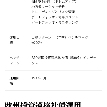
個別銘柄分析（ボトムアップ）
地方債マーケット分析
トレーディングとリスク管理
ポートフォリオ・マネジメント
ポートフォリオ・モニタリング
運用目
目標リターン：（年率）ベンチマーク
標
+0.20％
ベンチ
S&P米国投資適格地方債（5年超）インデッ
マーク
クス
運用開
1990年8月
始
欧州投資適格社債運用