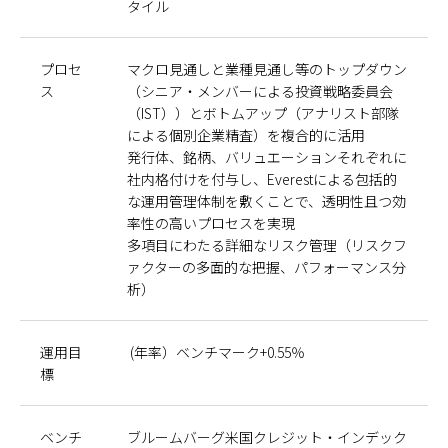
タイル
プロセ
マクロ見通しと業種見通し等のトップダウン
ス
（シニア・メンバーによる投資戦略委員会
（IST））とボトムアップ（アナリスト部隊
による個別企業精査）を複合的に活用
発行体、銘柄、バリュエーションそれぞれに
社内格付けを付与し、Everestによる包括的
な運用管理体制を敷くことで、透明性且つ効
率性の高いプロセスを実現
多項目にわたる詳細なリスク管理（リスクフ
ァクターの多面的な把握、パフォーマンス分
析）
運用目
(年率）ベンチマーク+0.55％
標
ベンチ
ブルームバーグ米国クレジット・インデック