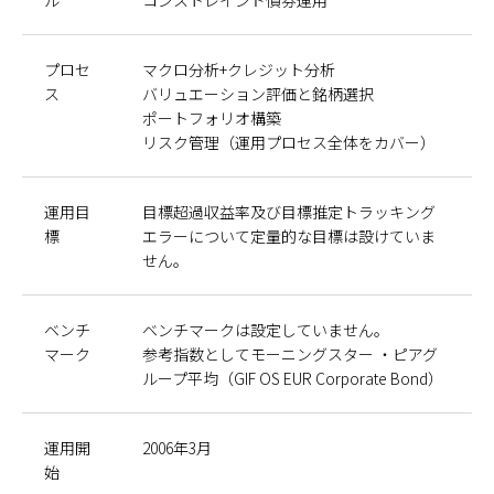
ル
コンストレインド債券運用
プロセ
マクロ分析+クレジット分析
ス
バリュエーション評価と銘柄選択
ポートフォリオ構築
リスク管理（運用プロセス全体をカバー）
運用目
目標超過収益率及び目標推定トラッキング
標
エラーについて定量的な目標は設けていま
せん。
ベンチ
ベンチマークは設定していません。
マーク
参考指数としてモーニングスター ・ピアグ
ループ平均（GIF OS EUR Corporate Bond）
運用開
2006年3月
始