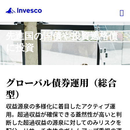
Ex
先進国の国債や投資適格債
ファンド情報
に投資
マーケット情報
投資のヒント
グローバル債券運用（総合
型）
会社情報
収益源泉の多様化に着目したアクティブ運
機関投資家
用。超過収益が確保できる蓋然性が高いと判
断した超過収益の源泉に対してのみリスクを