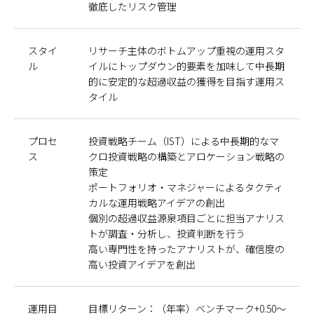
徹底したリスク管理
スタイ
リサーチ主体のボトムアップ重視の運用スタ
ル
イルにトップダウン的要素を加味して中長期
的に安定的な超過収益の獲得を目指す運用ス
タイル
プロセ
投資戦略チーム（IST）による中長期的なマ
ス
クロ投資戦略の構築とアロケーション戦略の
策定
ポートフォリオ・マネジャーによるタクティ
カルな運用戦略アイデアの創出
個別の超過収益源泉項目ごとに担当アナリス
トが調査・分析し、投資判断を行う
高い専門性を持ったアナリストが、確信度の
高い投資アイデアを創出
運用目
目標リターン：（年率）ベンチマーク+0.50～