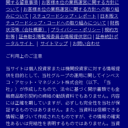
関する留意事項
|
お客様本位の業務運営に関する方針に
ついて
|
お客様本位の業務運営に関する方針への取り組
みについて
|
スチュワードシップ・レポート
|
日本版ス
チュワードシップ・コードへの取り組みについて
|
財務
状況等（会社概要）
|
プライバシー・ポリシー
|
規約方
針等
|
証券取引等監視委員会情報提供窓口
|
証券統計ポ
ータルサイト
|
サイトマップ
|
お問い合わせ
ご利用上のご注意
当サイトは個人投資家または機関投資家に対する情報提
供を目的として、当社グループの運用に関してインベス
コ・アセット・マネジメント株式会社（以下、「当
社」）が作成したもので、法令に基づく開示書類でも金
融商品取引契約の締結の勧誘資料でもありません。内容
には正確を期していますが、必ずしも完全性を当社が保
証するものではありません。また、当資料は信頼できる
情報に基づいて作成されたものですが、その情報の確実
性あるいは完結性を表明するものではありません。当資