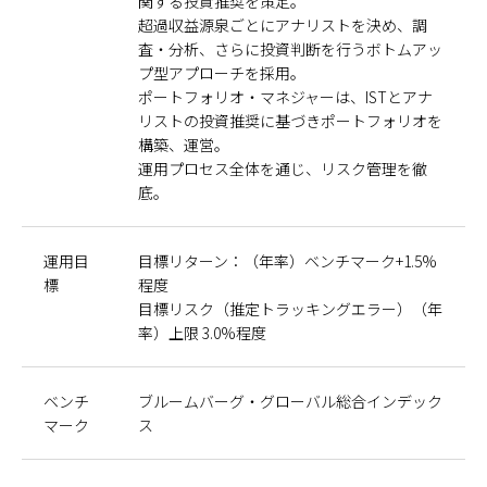
関する投資推奨を策定。
超過収益源泉ごとにアナリストを決め、調
査・分析、さらに投資判断を行うボトムアッ
プ型アプローチを採用。
ポートフォリオ・マネジャーは、ISTとアナ
リストの投資推奨に基づきポートフォリオを
構築、運営。
運用プロセス全体を通じ、リスク管理を徹
底。
運用目
目標リターン：（年率）ベンチマーク+1.5%
標
程度
目標リスク（推定トラッキングエラー）（年
率）上限 3.0%程度
ベンチ
ブルームバーグ・グローバル総合インデック
マーク
ス