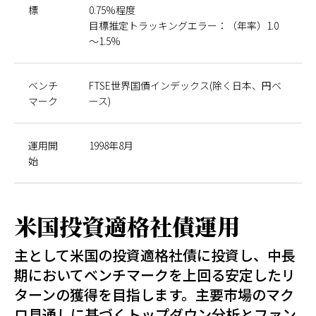
標
0.75%程度
目標推定トラッキングエラー：（年率）1.0
～1.5%
ベンチ
FTSE世界国債インデックス(除く日本、円ベ
マーク
ース)
運用開
1998年8月
始
米国投資適格社債運用
主として米国の投資適格社債に投資し、中長
期においてベンチマークを上回る安定したリ
ターンの獲得を目指します。主要市場のマク
ロ見通しに基づくトップダウン分析とファン