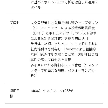
に基づくボトムアップ分析を融合した運用ス
タイル
プロセ
マクロ見通しと業種見通し等のトップダウン
ス
（シニア・メンバーによる投資戦略委員会
（IST））とボトムアップ（アナリスト部隊
による個別企業精査）を複合的に活用
発行体、銘柄、バリュエーションそれぞれに
社内格付けを付与し、Everestによる包括的
な運用管理体制を敷くことで、透明性且つ効
率性の高いプロセスを実現
多項目にわたる詳細なリスク管理（リスクフ
ァターの多面的な把握、パフォーマンス分
析）
運用目
(年率）ベンチマーク+0.55％
標