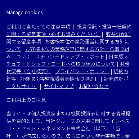
Manage cookies
ご利用に当たっての注意事項
|
投資信託・投資一任契約
に関する留意事項（必ずお読みください）
|
収益分配に
関する留意事項
|
お客様本位の業務運営に関する方針に
ついて
|
お客様本位の業務運営に関する方針への取り組
みについて
|
スチュワードシップ・レポート
|
日本版ス
チュワードシップ・コードへの取り組みについて
|
財務
状況等（会社概要）
|
プライバシー・ポリシー
|
規約方
針等
|
証券取引等監視委員会情報提供窓口
|
証券統計ポ
ータルサイト
|
サイトマップ
|
お問い合わせ
ご利用上のご注意
当サイトは個人投資家または機関投資家に対する情報提
供を目的として、当社グループの運用に関してインベス
コ・アセット・マネジメント株式会社（以下、「当
社」）が作成したもので、法令に基づく開示書類でも金