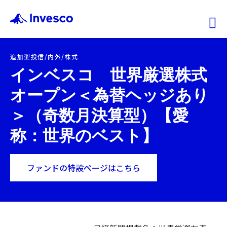
Ex
追加型投信/内外/株式
ファンド情報
インベスコ 世界厳選株式
オープン＜為替ヘッジあり
マーケット情報
＞（奇数月決算型）【愛
投資のヒント
称：世界のベスト】
会社情報
ファンドの特設ページはこちら
機関投資家