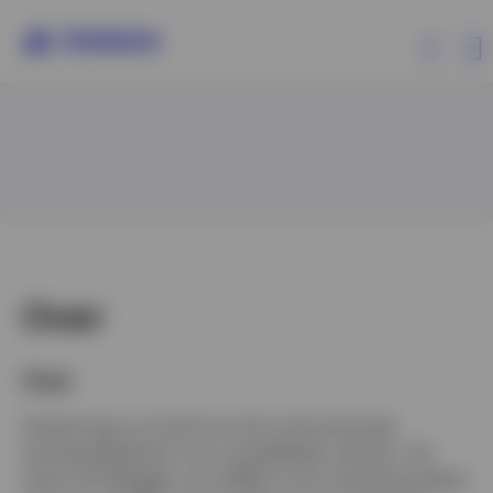
Producten
Beleggersinformatie
Over Invesco
Over
Over
Gareth Isaac is hoofd van het multi-sectorale
Belgium
portefeuillebeheer voor ontwikkelde markten. Als
senior IFI-belegger voor EMEA is hij in de eerste plaats