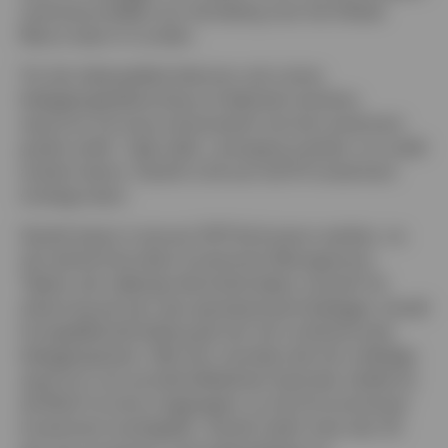
English
verantwoordelijk voor de leiding over het Global
Macro-team in Londen.
Neem contact met ons op
Tot zijn takenpakket behoren ook ruimer
beleggingsleiderschap en leidende inzichten,
waarvoor hij nauw samenwerkt met de investment
grade credit-, high yield-, emerging markets- en credit
analyst-teams. Gareth is lid van het IFI investment
strategy-team.
Gareth kwam in januari 2017 bij Invesco werken, na
zijn tijd bij Schroders Investment Management.
Tijdens zijn vijfjarige diensttijd aldaar verwierf hij
erkenning als een zeer gerespecteerd belegger, terwijl
hij tegelijkertijd leiding gaf aan het multisectorale
beleggingsteam. Met een mandaat dat het volledige
spectrum van portefeuillebeheer bestreek, leidde hij
de Multi-Currency Aggregate- en de Unconstrained
Investment-strategieën. Gareth heeft meer dan 20