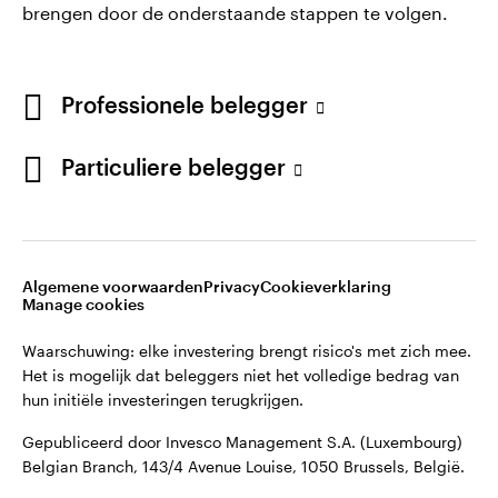
brengen door de onderstaande stappen te volgen.
Professionele belegger
Particuliere belegger
Opens
Opens
Algemene voorwaarden en bepalingen
Privacyverklaring
Opens
Opens
in
in
Cookie-melding
Carrières
Manage cookies
in
in
a
a
a
a
new
new
Algemene voorwaarden
Privacy
Cookieverklaring
new
new
tab
tab
Manage cookies
Waarschuwing: elke investering brengt risico's met zich mee.
tab
tab
Het is mogelijk dat beleggers niet het volledige bedrag van
Waarschuwing: elke investering brengt risico's met zich mee.
hun initiële investeringen terugkrijgen.
Het is mogelijk dat beleggers niet het volledige bedrag van
hun initiële investeringen terugkrijgen.
Gepubliceerd door Invesco Management S.A. (Luxembourg)
Belgian Branch, 143/4 Avenue Louise, 1050 Brussels, België.
Gepubliceerd door Invesco Management S.A. (Luxembourg)
Belgian Branch, 143/4 Avenue Louise, 1050 Brussels, België.