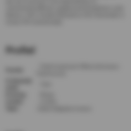
jaar aan ervaring in vermogensbeheer en
vastrentende effecten opgebouwd bij bedrijven zoals
Newton, AXA, Société Générale en GLG. Bovendien is
hij een CFA charterholder.
Profiel
Chief Investment Officer bij Invesco
Functie
Fixed Income
In de groep
7 jaar
sinds
Ervaring
26 jaar
Locatie
Londen
Team
lokale obligaties invesco