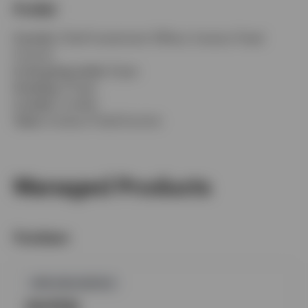
Profiel
Functie:
Chief Investment Officer, Invesco Fixed
Income
In de groep sinds:
8 jaar
Ervaring:
27 jaar
Locatie:
Londen
Team:
Invesco Fixed Income
Managed Products
Fondsen
GPR,OBLIGATIES
INVPEBI