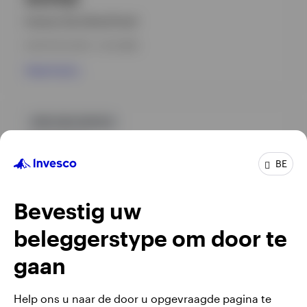
Invesco Euro Bond Fund
INCEPTION DATE : 01.04.1996
View Fund
GPR,OBLIGATIES
INGFAQE
BE
Invesco Global Flexible Bond Fund
INCEPTION DATE : 04.11.2020
Bevestig uw
View Fund
beleggerstype om door te
gaan
Help ons u naar de door u opgevraagde pagina te