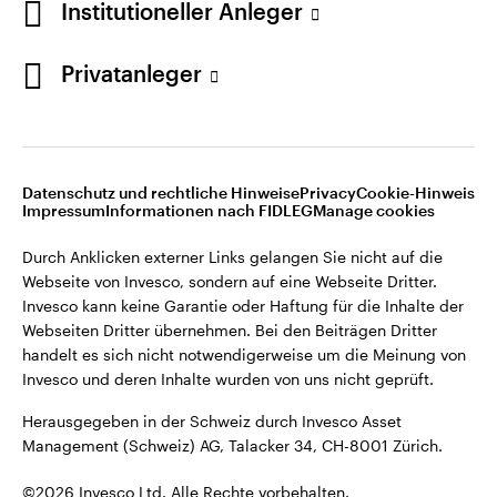
Institutioneller Anleger
Invesco kann keine Garantie oder Haftung für die Inhalte der
Webseiten Dritter übernehmen. Bei den Beiträgen Dritter
handelt es sich nicht notwendigerweise um die Meinung von
Privatanleger
Invesco und deren Inhalte wurden von uns nicht geprüft.
Schweiz
Herausgegeben in der Schweiz durch Invesco Asset
English
Management (Schweiz) AG, Talacker 34, CH-8001 Zürich.
Datenschutz und rechtliche Hinweise
Privacy
Cookie-Hinweis
Weitere Einzelheiten zu den ausstellenden Unternehmen und
Kontaktieren Sie uns
Impressum
Informationen nach FIDLEG
Manage cookies
den Datenschutzbestimmungen der Website finden Sie in
den Allgemeinen Geschäftsbedingungen der Website.
Durch Anklicken externer Links gelangen Sie nicht auf die
Webseite von Invesco, sondern auf eine Webseite Dritter.
Diese Website ist nur für die Nutzung durch Personen mit
Invesco kann keine Garantie oder Haftung für die Inhalte der
Wohnsitz in der Schweiz bestimmt.
Webseiten Dritter übernehmen. Bei den Beiträgen Dritter
handelt es sich nicht notwendigerweise um die Meinung von
Invesco und deren Inhalte wurden von uns nicht geprüft.
©2026 Invesco Ltd. Alle Rechte vorbehalten.
Herausgegeben in der Schweiz durch Invesco Asset
Management (Schweiz) AG, Talacker 34, CH-8001 Zürich.
©2026 Invesco Ltd. Alle Rechte vorbehalten.