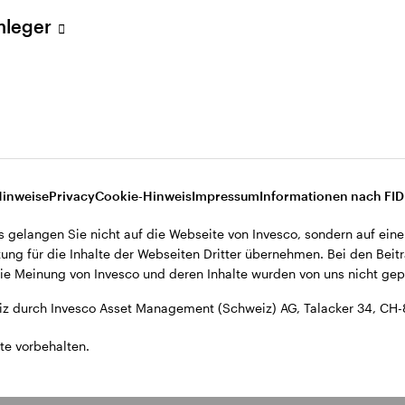
ent (Schweiz) AG, Talacker 34, CH-8001 Zürich.
Anleger
d den Datenschutzbestimmungen der Website finden Sie in den All
ohnsitz in der Schweiz bestimmt.
Hinweise
Privacy
Cookie-Hinweis
Impressum
Informationen nach FI
s gelangen Sie nicht auf die Webseite von Invesco, sondern auf eine
ung für die Inhalte der Webseiten Dritter übernehmen. Bei den Beitr
e Meinung von Invesco und deren Inhalte wurden von uns nicht gepr
z durch Invesco Asset Management (Schweiz) AG, Talacker 34, CH-
te vorbehalten.