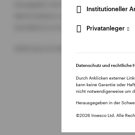
Alle anzeigen
Herausgegeben in der Schweiz durch Invesco Asset Managem
Institutioneller 
Alle anzeigen
Weitere Einzelheiten zu den ausstellenden Unternehmen un
Privatanleger
Diese Website ist nur für die Nutzung durch Personen mit W
©2026 Invesco Ltd. Alle Rechte vorbehalten.
Datenschutz und rechtliche 
Durch Anklicken externer Link
kann keine Garantie oder Haft
nicht notwendigerweise um di
Herausgegeben in der Schwei
©2026 Invesco Ltd. Alle Rech