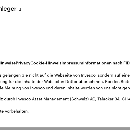
ent (Schweiz) AG, Talacker 34, CH-8001 Zürich.
Anleger
d den Datenschutzbestimmungen der Website finden Sie in den All
ohnsitz in der Schweiz bestimmt.
Hinweise
Privacy
Cookie-Hinweis
Impressum
Informationen nach FI
s gelangen Sie nicht auf die Webseite von Invesco, sondern auf eine
ung für die Inhalte der Webseiten Dritter übernehmen. Bei den Beitr
e Meinung von Invesco und deren Inhalte wurden von uns nicht gepr
z durch Invesco Asset Management (Schweiz) AG, Talacker 34, CH-
te vorbehalten.