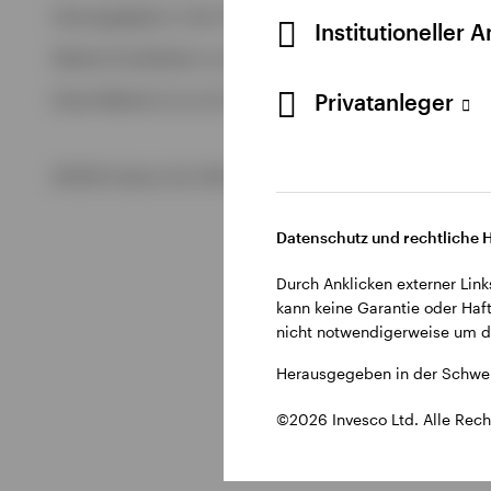
Alle anzeigen
Herausgegeben in der Schweiz durch Invesco Asset Managem
Institutioneller 
Alle anzeigen
Weitere Einzelheiten zu den ausstellenden Unternehmen un
Privatanleger
Diese Website ist nur für die Nutzung durch Personen mit W
©2026 Invesco Ltd. Alle Rechte vorbehalten.
Datenschutz und rechtliche 
Durch Anklicken externer Link
kann keine Garantie oder Haft
nicht notwendigerweise um di
Herausgegeben in der Schwei
©2026 Invesco Ltd. Alle Rech