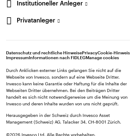
Institutioneller Anleger
Invesco kann keine Garantie oder Haftung für die Inhalte der
Webseiten Dritter übernehmen. Bei den Beiträgen Dritter
handelt es sich nicht notwendigerweise um die Meinung von
Privatanleger
Invesco und deren Inhalte wurden von uns nicht geprüft.
Schweiz
Herausgegeben in der Schweiz durch Invesco Asset
English
Management (Schweiz) AG, Talacker 34, CH-8001 Zürich.
Datenschutz und rechtliche Hinweise
Privacy
Cookie-Hinweis
Weitere Einzelheiten zu den ausstellenden Unternehmen und
Kontaktieren Sie uns
Impressum
Informationen nach FIDLEG
Manage cookies
den Datenschutzbestimmungen der Website finden Sie in
den Allgemeinen Geschäftsbedingungen der Website.
Durch Anklicken externer Links gelangen Sie nicht auf die
Webseite von Invesco, sondern auf eine Webseite Dritter.
Diese Website ist nur für die Nutzung durch Personen mit
Invesco kann keine Garantie oder Haftung für die Inhalte der
Wohnsitz in der Schweiz bestimmt.
Webseiten Dritter übernehmen. Bei den Beiträgen Dritter
handelt es sich nicht notwendigerweise um die Meinung von
Invesco und deren Inhalte wurden von uns nicht geprüft.
©2026 Invesco Ltd. Alle Rechte vorbehalten.
Herausgegeben in der Schweiz durch Invesco Asset
Management (Schweiz) AG, Talacker 34, CH-8001 Zürich.
©2026 Invesco Ltd. Alle Rechte vorbehalten.