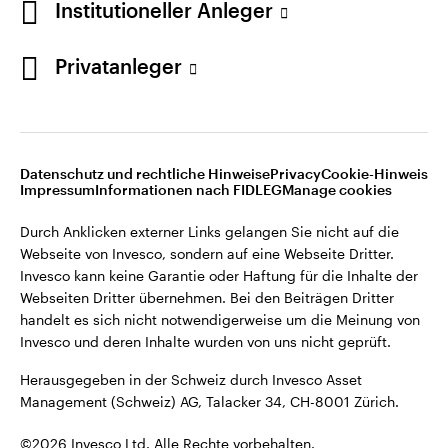
Institutioneller Anleger
Invesco kann keine Garantie oder Haftung für die Inhalte der
Webseiten Dritter übernehmen. Bei den Beiträgen Dritter
handelt es sich nicht notwendigerweise um die Meinung von
Privatanleger
Invesco und deren Inhalte wurden von uns nicht geprüft.
Schweiz
Herausgegeben in der Schweiz durch Invesco Asset
English
Management (Schweiz) AG, Talacker 34, CH-8001 Zürich.
Datenschutz und rechtliche Hinweise
Privacy
Cookie-Hinweis
Weitere Einzelheiten zu den ausstellenden Unternehmen und
Kontaktieren Sie uns
Impressum
Informationen nach FIDLEG
Manage cookies
den Datenschutzbestimmungen der Website finden Sie in
den Allgemeinen Geschäftsbedingungen der Website.
Durch Anklicken externer Links gelangen Sie nicht auf die
Webseite von Invesco, sondern auf eine Webseite Dritter.
Diese Website ist nur für die Nutzung durch Personen mit
Invesco kann keine Garantie oder Haftung für die Inhalte der
Wohnsitz in der Schweiz bestimmt.
Webseiten Dritter übernehmen. Bei den Beiträgen Dritter
handelt es sich nicht notwendigerweise um die Meinung von
Invesco und deren Inhalte wurden von uns nicht geprüft.
©2026 Invesco Ltd. Alle Rechte vorbehalten.
Herausgegeben in der Schweiz durch Invesco Asset
Management (Schweiz) AG, Talacker 34, CH-8001 Zürich.
©2026 Invesco Ltd. Alle Rechte vorbehalten.