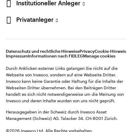
Institutioneller Anleger
Invesco kann keine Garantie oder Haftung für die Inhalte der
Webseiten Dritter übernehmen. Bei den Beiträgen Dritter
handelt es sich nicht notwendigerweise um die Meinung von
Privatanleger
Invesco und deren Inhalte wurden von uns nicht geprüft.
Schweiz
Herausgegeben in der Schweiz durch Invesco Asset
English
Management (Schweiz) AG, Talacker 34, CH-8001 Zürich.
Datenschutz und rechtliche Hinweise
Privacy
Cookie-Hinweis
Weitere Einzelheiten zu den ausstellenden Unternehmen und
Kontaktieren Sie uns
Impressum
Informationen nach FIDLEG
Manage cookies
den Datenschutzbestimmungen der Website finden Sie in
den Allgemeinen Geschäftsbedingungen der Website.
Durch Anklicken externer Links gelangen Sie nicht auf die
Webseite von Invesco, sondern auf eine Webseite Dritter.
Diese Website ist nur für die Nutzung durch Personen mit
Invesco kann keine Garantie oder Haftung für die Inhalte der
Wohnsitz in der Schweiz bestimmt.
Webseiten Dritter übernehmen. Bei den Beiträgen Dritter
handelt es sich nicht notwendigerweise um die Meinung von
Invesco und deren Inhalte wurden von uns nicht geprüft.
©2026 Invesco Ltd. Alle Rechte vorbehalten.
Herausgegeben in der Schweiz durch Invesco Asset
Management (Schweiz) AG, Talacker 34, CH-8001 Zürich.
©2026 Invesco Ltd. Alle Rechte vorbehalten.