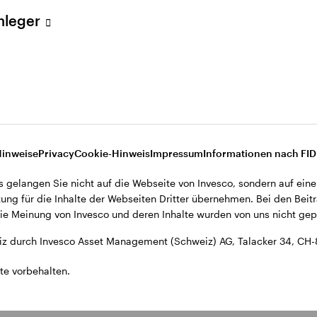
ent (Schweiz) AG, Talacker 34, CH-8001 Zürich.
Anleger
d den Datenschutzbestimmungen der Website finden Sie in den All
ohnsitz in der Schweiz bestimmt.
Hinweise
Privacy
Cookie-Hinweis
Impressum
Informationen nach FI
s gelangen Sie nicht auf die Webseite von Invesco, sondern auf eine
ung für die Inhalte der Webseiten Dritter übernehmen. Bei den Beitr
e Meinung von Invesco und deren Inhalte wurden von uns nicht gepr
z durch Invesco Asset Management (Schweiz) AG, Talacker 34, CH-
te vorbehalten.