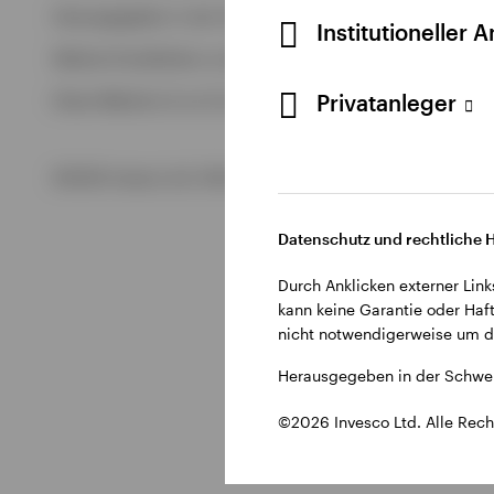
Alle anzeigen
Herausgegeben in der Schweiz durch Invesco Asset Managem
Institutioneller 
Alle anzeigen
Weitere Einzelheiten zu den ausstellenden Unternehmen un
Privatanleger
Diese Website ist nur für die Nutzung durch Personen mit W
©2026 Invesco Ltd. Alle Rechte vorbehalten.
Datenschutz und rechtliche 
Durch Anklicken externer Link
kann keine Garantie oder Haft
nicht notwendigerweise um di
Herausgegeben in der Schwei
©2026 Invesco Ltd. Alle Rech