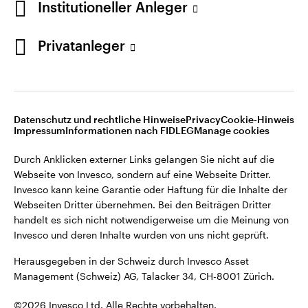
Institutioneller Anleger
Invesco kann keine Garantie oder Haftung für die Inhalte der
Webseiten Dritter übernehmen. Bei den Beiträgen Dritter
handelt es sich nicht notwendigerweise um die Meinung von
Privatanleger
Invesco und deren Inhalte wurden von uns nicht geprüft.
Schweiz
Herausgegeben in der Schweiz durch Invesco Asset
English
Management (Schweiz) AG, Talacker 34, CH-8001 Zürich.
Datenschutz und rechtliche Hinweise
Privacy
Cookie-Hinweis
Weitere Einzelheiten zu den ausstellenden Unternehmen und
Kontaktieren Sie uns
Impressum
Informationen nach FIDLEG
Manage cookies
den Datenschutzbestimmungen der Website finden Sie in
den Allgemeinen Geschäftsbedingungen der Website.
Durch Anklicken externer Links gelangen Sie nicht auf die
Webseite von Invesco, sondern auf eine Webseite Dritter.
Diese Website ist nur für die Nutzung durch Personen mit
Invesco kann keine Garantie oder Haftung für die Inhalte der
Wohnsitz in der Schweiz bestimmt.
Webseiten Dritter übernehmen. Bei den Beiträgen Dritter
handelt es sich nicht notwendigerweise um die Meinung von
Invesco und deren Inhalte wurden von uns nicht geprüft.
©2026 Invesco Ltd. Alle Rechte vorbehalten.
Herausgegeben in der Schweiz durch Invesco Asset
Management (Schweiz) AG, Talacker 34, CH-8001 Zürich.
©2026 Invesco Ltd. Alle Rechte vorbehalten.