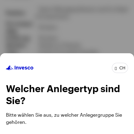
Senior Managing Director and Co-Head
Position
of Investments
Für Invesco
19 Jahre
tätig
Erfahrung
29 Jahre
Standort
Henley-on-Thames
Team
Invesco European Equities
CH
Welcher Anlegertyp sind
Sie?
Bitte wählen Sie aus, zu welcher Anlegergruppe Sie
gehören.