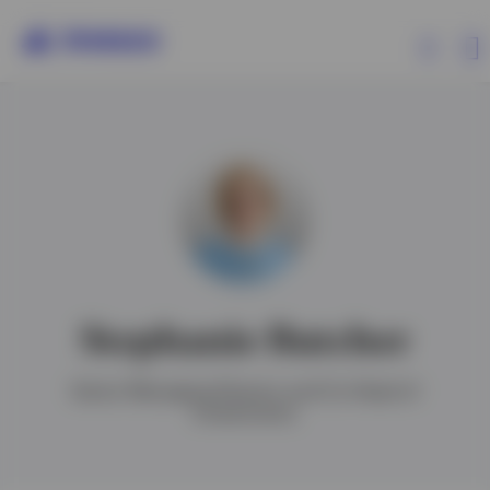
Produkte
Insights
Events
Stephanie Butcher
Ressourcen
Senior Managing Director and Co-Head of
Investments
Über Invesco