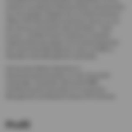
mehrere europäische Aktienportfolios verantwortlich.
Vor ihrer jetzigen Tätigkeit war sie Chief Investment
Officer (CIO) des Henley Investment Centre, wo sie
die Leitung und Aufsicht über die Aktien-, Fixed
Income- und Multi-Asset-Funktionen innehatte.
Stephanie Butcher begann ihre Investmentkarriere
bei Lazard Asset Management, bevor sie 1997 zu
Aberdeen Asset Management wechselte.
Sie hat einen Master-Abschluss in
Geschichtswissenschaften von der Universität
Cambridge. Ausserdem hält sie die AIIMR-
Zertifizierung der Association for Investment
Management and Research (heute CFA Institute).
Profil