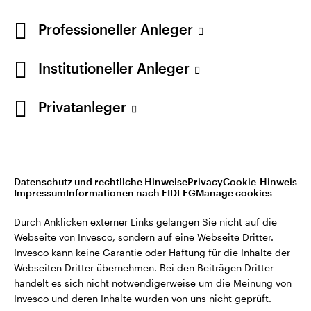
Opens
Opens
Opens
Rechtliche Hinweise
Datenschutzerklärung
Cookie-Hinweis
Opens
in
Opens
in
Opens
in
Impressum
Informationen nach FIDLEG
Karriere
Professioneller Anleger
in
a
in
a
in
a
Manage cookies
a
new
a
new
a
new
Institutioneller Anleger
new
tab
new
tab
new
tab
tab
tab
tab
Durch Anklicken externer Links gelangen Sie nicht auf die
Privatanleger
Webseite von Invesco, sondern auf eine Webseite Dritter.
Invesco kann keine Garantie oder Haftung für die Inhalte der
Webseiten Dritter übernehmen. Bei den Beiträgen Dritter
handelt es sich nicht notwendigerweise um die Meinung von
Invesco und deren Inhalte wurden von uns nicht geprüft.
Datenschutz und rechtliche Hinweise
Privacy
Cookie-Hinweis
Impressum
Informationen nach FIDLEG
Manage cookies
Herausgegeben in der Schweiz durch Invesco Asset
Management (Schweiz) AG, Talacker 34, CH-8001 Zürich.
Durch Anklicken externer Links gelangen Sie nicht auf die
Webseite von Invesco, sondern auf eine Webseite Dritter.
Weitere Einzelheiten zu den ausstellenden Unternehmen und
Invesco kann keine Garantie oder Haftung für die Inhalte der
den Datenschutzbestimmungen der Website finden Sie in
Webseiten Dritter übernehmen. Bei den Beiträgen Dritter
den Allgemeinen Geschäftsbedingungen der Website.
handelt es sich nicht notwendigerweise um die Meinung von
Invesco und deren Inhalte wurden von uns nicht geprüft.
Diese Website ist nur für die Nutzung durch Personen mit