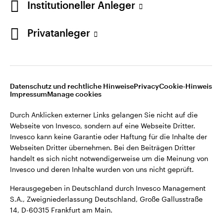
Institutioneller Anleger
Webseiten Dritter übernehmen. Bei den Beiträgen Dritter
handelt es sich nicht notwendigerweise um die Meinung von
Invesco und deren Inhalte wurden von uns nicht geprüft.
Privatanleger
Deutschland
Herausgegeben in Deutschland durch Invesco Management
S.A., Zweigniederlassung Deutschland, Große Gallusstraße
Kontaktieren Sie uns
14, D-60315 Frankfurt am Main.
Datenschutz und rechtliche Hinweise
Privacy
Cookie-Hinweis
Impressum
Manage cookies
©2026 Invesco Ltd. Alle Rechte vorbehalten.
Durch Anklicken externer Links gelangen Sie nicht auf die
Webseite von Invesco, sondern auf eine Webseite Dritter.
Invesco kann keine Garantie oder Haftung für die Inhalte der
Webseiten Dritter übernehmen. Bei den Beiträgen Dritter
handelt es sich nicht notwendigerweise um die Meinung von
Invesco und deren Inhalte wurden von uns nicht geprüft.
Herausgegeben in Deutschland durch Invesco Management
S.A., Zweigniederlassung Deutschland, Große Gallusstraße
14, D-60315 Frankfurt am Main.