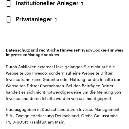
Institutioneller Anleger
Webseiten Dritter übernehmen. Bei den Beiträgen Dritter
handelt es sich nicht notwendigerweise um die Meinung von
Invesco und deren Inhalte wurden von uns nicht geprüft.
Privatanleger
Deutschland
Herausgegeben in Deutschland durch Invesco Management
S.A., Zweigniederlassung Deutschland, Große Gallusstraße
Kontaktieren Sie uns
14, D-60315 Frankfurt am Main.
Datenschutz und rechtliche Hinweise
Privacy
Cookie-Hinweis
Impressum
Manage cookies
©2026 Invesco Ltd. Alle Rechte vorbehalten.
Durch Anklicken externer Links gelangen Sie nicht auf die
Webseite von Invesco, sondern auf eine Webseite Dritter.
Invesco kann keine Garantie oder Haftung für die Inhalte der
Webseiten Dritter übernehmen. Bei den Beiträgen Dritter
handelt es sich nicht notwendigerweise um die Meinung von
Invesco und deren Inhalte wurden von uns nicht geprüft.
Herausgegeben in Deutschland durch Invesco Management
S.A., Zweigniederlassung Deutschland, Große Gallusstraße
14, D-60315 Frankfurt am Main.