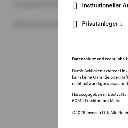
Alle anzeigen
Institutioneller 
Herausgegeben in Deutschland durch Invesco Management S.
Alle anzeigen
Alle anzeigen
Privatanleger
©2026 Invesco Ltd. Alle Rechte vorbehalten.
Datenschutz und rechtliche 
Durch Anklicken externer Link
kann keine Garantie oder Haft
nicht notwendigerweise um di
Herausgegeben in Deutschlan
60315 Frankfurt am Main.
©2026 Invesco Ltd. Alle Rech