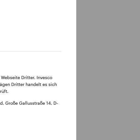
315 Frankfurt am Main.
 Webseite Dritter. Invesco
ägen Dritter handelt es sich
üft.
, Große Gallusstraße 14, D-