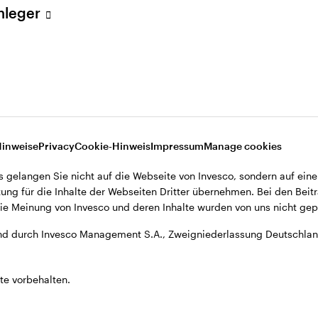
Anleger
A., Zweigniederlassung Deutschland, Große Gallusstraße 14, D-60
Hinweise
Privacy
Cookie-Hinweis
Impressum
Manage cookies
s gelangen Sie nicht auf die Webseite von Invesco, sondern auf eine
ung für die Inhalte der Webseiten Dritter übernehmen. Bei den Beitr
e Meinung von Invesco und deren Inhalte wurden von uns nicht gepr
d durch Invesco Management S.A., Zweigniederlassung Deutschland
te vorbehalten.