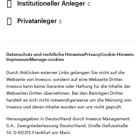
Institutioneller Anleger
Webseiten Dritter übernehmen. Bei den Beiträgen Dritter
handelt es sich nicht notwendigerweise um die Meinung von
Invesco und deren Inhalte wurden von uns nicht geprüft.
Privatanleger
Deutschland
Herausgegeben in Deutschland durch Invesco Management
S.A., Zweigniederlassung Deutschland, Große Gallusstraße
Kontaktieren Sie uns
14, D-60315 Frankfurt am Main.
Datenschutz und rechtliche Hinweise
Privacy
Cookie-Hinweis
Impressum
Manage cookies
©2026 Invesco Ltd. Alle Rechte vorbehalten.
Durch Anklicken externer Links gelangen Sie nicht auf die
Webseite von Invesco, sondern auf eine Webseite Dritter.
Invesco kann keine Garantie oder Haftung für die Inhalte der
Webseiten Dritter übernehmen. Bei den Beiträgen Dritter
handelt es sich nicht notwendigerweise um die Meinung von
Invesco und deren Inhalte wurden von uns nicht geprüft.
Herausgegeben in Deutschland durch Invesco Management
S.A., Zweigniederlassung Deutschland, Große Gallusstraße
14, D-60315 Frankfurt am Main.