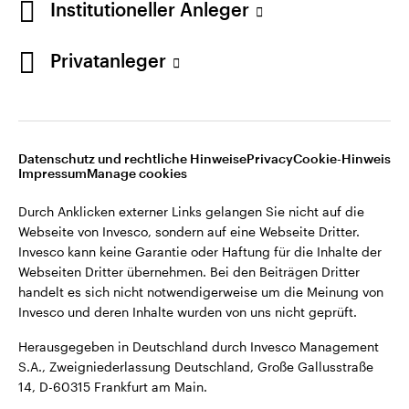
Institutioneller Anleger
Webseiten Dritter übernehmen. Bei den Beiträgen Dritter
handelt es sich nicht notwendigerweise um die Meinung von
Invesco und deren Inhalte wurden von uns nicht geprüft.
Privatanleger
Deutschland
Herausgegeben in Deutschland durch Invesco Management
S.A., Zweigniederlassung Deutschland, Große Gallusstraße
Kontaktieren Sie uns
14, D-60315 Frankfurt am Main.
Datenschutz und rechtliche Hinweise
Privacy
Cookie-Hinweis
Impressum
Manage cookies
©2026 Invesco Ltd. Alle Rechte vorbehalten.
Durch Anklicken externer Links gelangen Sie nicht auf die
Webseite von Invesco, sondern auf eine Webseite Dritter.
Invesco kann keine Garantie oder Haftung für die Inhalte der
Webseiten Dritter übernehmen. Bei den Beiträgen Dritter
handelt es sich nicht notwendigerweise um die Meinung von
Invesco und deren Inhalte wurden von uns nicht geprüft.
Herausgegeben in Deutschland durch Invesco Management
S.A., Zweigniederlassung Deutschland, Große Gallusstraße
14, D-60315 Frankfurt am Main.