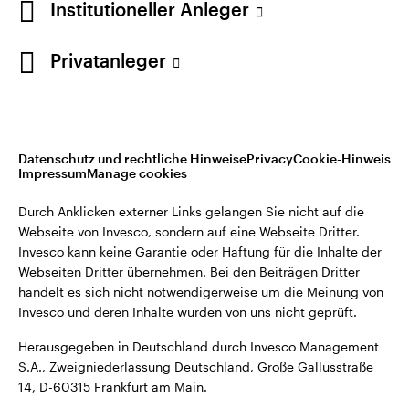
Institutioneller Anleger
Webseiten Dritter übernehmen. Bei den Beiträgen Dritter
handelt es sich nicht notwendigerweise um die Meinung von
Invesco und deren Inhalte wurden von uns nicht geprüft.
Privatanleger
Deutschland
Herausgegeben in Deutschland durch Invesco Management
S.A., Zweigniederlassung Deutschland, Große Gallusstraße
Kontaktieren Sie uns
14, D-60315 Frankfurt am Main.
Datenschutz und rechtliche Hinweise
Privacy
Cookie-Hinweis
Impressum
Manage cookies
©2026 Invesco Ltd. Alle Rechte vorbehalten.
Durch Anklicken externer Links gelangen Sie nicht auf die
Webseite von Invesco, sondern auf eine Webseite Dritter.
Invesco kann keine Garantie oder Haftung für die Inhalte der
Webseiten Dritter übernehmen. Bei den Beiträgen Dritter
handelt es sich nicht notwendigerweise um die Meinung von
Invesco und deren Inhalte wurden von uns nicht geprüft.
Herausgegeben in Deutschland durch Invesco Management
S.A., Zweigniederlassung Deutschland, Große Gallusstraße
14, D-60315 Frankfurt am Main.