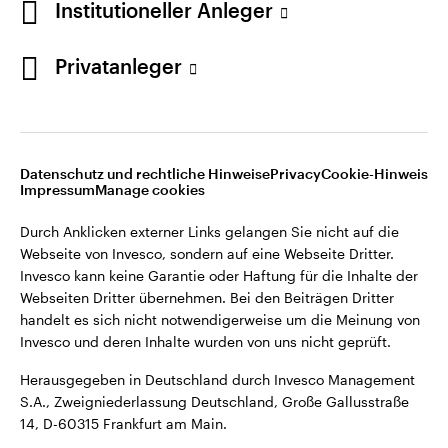
Institutioneller Anleger
Webseiten Dritter übernehmen. Bei den Beiträgen Dritter
handelt es sich nicht notwendigerweise um die Meinung von
Invesco und deren Inhalte wurden von uns nicht geprüft.
Privatanleger
Deutschland
Herausgegeben in Deutschland durch Invesco Management
S.A., Zweigniederlassung Deutschland, Große Gallusstraße
Kontaktieren Sie uns
14, D-60315 Frankfurt am Main.
Datenschutz und rechtliche Hinweise
Privacy
Cookie-Hinweis
Impressum
Manage cookies
©2026 Invesco Ltd. Alle Rechte vorbehalten.
Durch Anklicken externer Links gelangen Sie nicht auf die
Webseite von Invesco, sondern auf eine Webseite Dritter.
Invesco kann keine Garantie oder Haftung für die Inhalte der
Webseiten Dritter übernehmen. Bei den Beiträgen Dritter
handelt es sich nicht notwendigerweise um die Meinung von
Invesco und deren Inhalte wurden von uns nicht geprüft.
Herausgegeben in Deutschland durch Invesco Management
S.A., Zweigniederlassung Deutschland, Große Gallusstraße
14, D-60315 Frankfurt am Main.