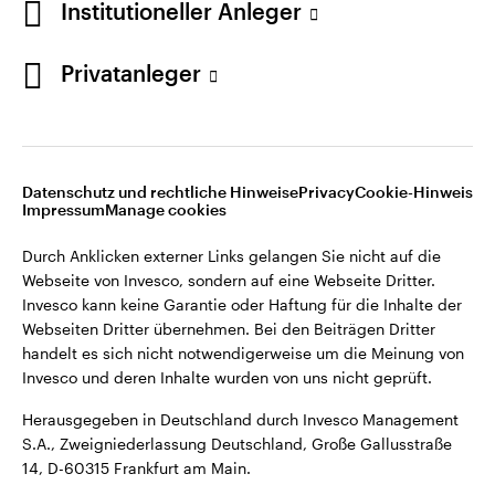
Institutioneller Anleger
Webseiten Dritter übernehmen. Bei den Beiträgen Dritter
handelt es sich nicht notwendigerweise um die Meinung von
Invesco und deren Inhalte wurden von uns nicht geprüft.
Privatanleger
Deutschland
Herausgegeben in Deutschland durch Invesco Management
S.A., Zweigniederlassung Deutschland, Große Gallusstraße
Kontaktieren Sie uns
14, D-60315 Frankfurt am Main.
Datenschutz und rechtliche Hinweise
Privacy
Cookie-Hinweis
Impressum
Manage cookies
©2026 Invesco Ltd. Alle Rechte vorbehalten.
Durch Anklicken externer Links gelangen Sie nicht auf die
Webseite von Invesco, sondern auf eine Webseite Dritter.
Invesco kann keine Garantie oder Haftung für die Inhalte der
Webseiten Dritter übernehmen. Bei den Beiträgen Dritter
handelt es sich nicht notwendigerweise um die Meinung von
Invesco und deren Inhalte wurden von uns nicht geprüft.
Herausgegeben in Deutschland durch Invesco Management
S.A., Zweigniederlassung Deutschland, Große Gallusstraße
14, D-60315 Frankfurt am Main.