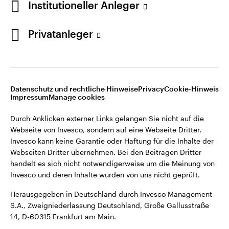
Institutioneller Anleger
Webseiten Dritter übernehmen. Bei den Beiträgen Dritter
handelt es sich nicht notwendigerweise um die Meinung von
Invesco und deren Inhalte wurden von uns nicht geprüft.
Privatanleger
Deutschland
Herausgegeben in Deutschland durch Invesco Management
S.A., Zweigniederlassung Deutschland, Große Gallusstraße
Kontaktieren Sie uns
14, D-60315 Frankfurt am Main.
Datenschutz und rechtliche Hinweise
Privacy
Cookie-Hinweis
Impressum
Manage cookies
©2026 Invesco Ltd. Alle Rechte vorbehalten.
Durch Anklicken externer Links gelangen Sie nicht auf die
Webseite von Invesco, sondern auf eine Webseite Dritter.
Invesco kann keine Garantie oder Haftung für die Inhalte der
Webseiten Dritter übernehmen. Bei den Beiträgen Dritter
handelt es sich nicht notwendigerweise um die Meinung von
Invesco und deren Inhalte wurden von uns nicht geprüft.
Herausgegeben in Deutschland durch Invesco Management
S.A., Zweigniederlassung Deutschland, Große Gallusstraße
14, D-60315 Frankfurt am Main.