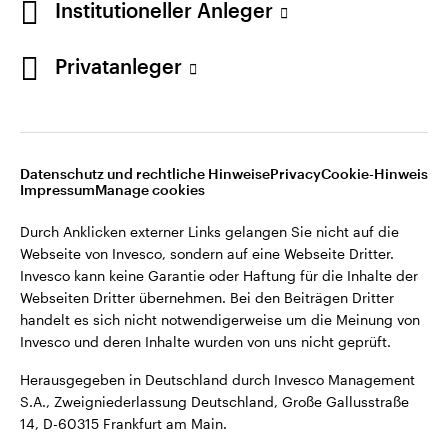
Institutioneller Anleger
Webseiten Dritter übernehmen. Bei den Beiträgen Dritter
handelt es sich nicht notwendigerweise um die Meinung von
Invesco und deren Inhalte wurden von uns nicht geprüft.
Privatanleger
Deutschland
Herausgegeben in Deutschland durch Invesco Management
S.A., Zweigniederlassung Deutschland, Große Gallusstraße
Kontaktieren Sie uns
14, D-60315 Frankfurt am Main.
Datenschutz und rechtliche Hinweise
Privacy
Cookie-Hinweis
Impressum
Manage cookies
©2026 Invesco Ltd. Alle Rechte vorbehalten.
Durch Anklicken externer Links gelangen Sie nicht auf die
Webseite von Invesco, sondern auf eine Webseite Dritter.
Invesco kann keine Garantie oder Haftung für die Inhalte der
Webseiten Dritter übernehmen. Bei den Beiträgen Dritter
handelt es sich nicht notwendigerweise um die Meinung von
Invesco und deren Inhalte wurden von uns nicht geprüft.
Herausgegeben in Deutschland durch Invesco Management
S.A., Zweigniederlassung Deutschland, Große Gallusstraße
14, D-60315 Frankfurt am Main.