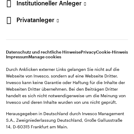
Institutioneller Anleger
Webseiten Dritter übernehmen. Bei den Beiträgen Dritter
handelt es sich nicht notwendigerweise um die Meinung von
Invesco und deren Inhalte wurden von uns nicht geprüft.
Privatanleger
Deutschland
Herausgegeben in Deutschland durch Invesco Management
S.A., Zweigniederlassung Deutschland, Große Gallusstraße
Kontaktieren Sie uns
14, D-60315 Frankfurt am Main.
Datenschutz und rechtliche Hinweise
Privacy
Cookie-Hinweis
Impressum
Manage cookies
©2026 Invesco Ltd. Alle Rechte vorbehalten.
Durch Anklicken externer Links gelangen Sie nicht auf die
Webseite von Invesco, sondern auf eine Webseite Dritter.
Invesco kann keine Garantie oder Haftung für die Inhalte der
Webseiten Dritter übernehmen. Bei den Beiträgen Dritter
handelt es sich nicht notwendigerweise um die Meinung von
Invesco und deren Inhalte wurden von uns nicht geprüft.
Herausgegeben in Deutschland durch Invesco Management
S.A., Zweigniederlassung Deutschland, Große Gallusstraße
14, D-60315 Frankfurt am Main.