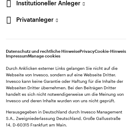
Institutioneller Anleger
Webseiten Dritter übernehmen. Bei den Beiträgen Dritter
handelt es sich nicht notwendigerweise um die Meinung von
Invesco und deren Inhalte wurden von uns nicht geprüft.
Privatanleger
Deutschland
Herausgegeben in Deutschland durch Invesco Management
S.A., Zweigniederlassung Deutschland, Große Gallusstraße
Kontaktieren Sie uns
14, D-60315 Frankfurt am Main.
Datenschutz und rechtliche Hinweise
Privacy
Cookie-Hinweis
Impressum
Manage cookies
©2026 Invesco Ltd. Alle Rechte vorbehalten.
Durch Anklicken externer Links gelangen Sie nicht auf die
Webseite von Invesco, sondern auf eine Webseite Dritter.
Invesco kann keine Garantie oder Haftung für die Inhalte der
Webseiten Dritter übernehmen. Bei den Beiträgen Dritter
handelt es sich nicht notwendigerweise um die Meinung von
Invesco und deren Inhalte wurden von uns nicht geprüft.
Herausgegeben in Deutschland durch Invesco Management
S.A., Zweigniederlassung Deutschland, Große Gallusstraße
14, D-60315 Frankfurt am Main.