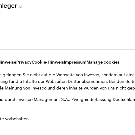
Anleger
A., Zweigniederlassung Deutschland, Große Gallusstraße 14, D-60
Hinweise
Privacy
Cookie-Hinweis
Impressum
Manage cookies
s gelangen Sie nicht auf die Webseite von Invesco, sondern auf eine
ung für die Inhalte der Webseiten Dritter übernehmen. Bei den Beitr
e Meinung von Invesco und deren Inhalte wurden von uns nicht gepr
d durch Invesco Management S.A., Zweigniederlassung Deutschland
te vorbehalten.