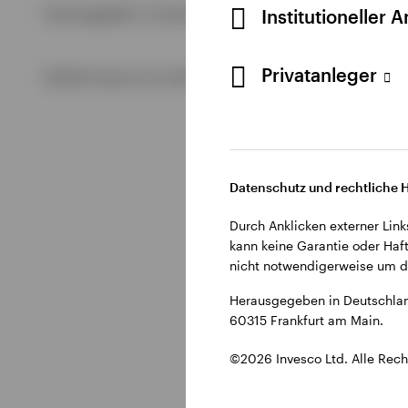
Alle anzeigen
Institutioneller 
Herausgegeben in Deutschland durch Invesco Management S.
Alle anzeigen
Alle anzeigen
Privatanleger
©2026 Invesco Ltd. Alle Rechte vorbehalten.
Datenschutz und rechtliche 
Durch Anklicken externer Link
kann keine Garantie oder Haft
nicht notwendigerweise um di
Herausgegeben in Deutschlan
60315 Frankfurt am Main.
©2026 Invesco Ltd. Alle Rech