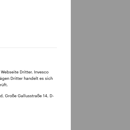
315 Frankfurt am Main.
 Webseite Dritter. Invesco
ägen Dritter handelt es sich
üft.
, Große Gallusstraße 14, D-