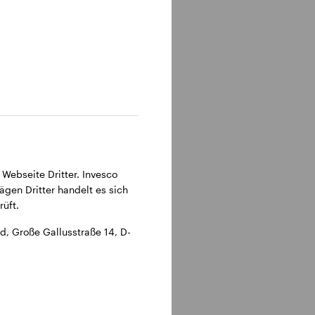
315 Frankfurt am Main.
 Webseite Dritter. Invesco
ägen Dritter handelt es sich
üft.
, Große Gallusstraße 14, D-