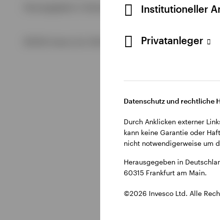
Alle anzeigen
Institutioneller 
Herausgegeben in Deutschland durch Invesco Management S.
Alle anzeigen
Alle anzeigen
Privatanleger
©2026 Invesco Ltd. Alle Rechte vorbehalten.
Datenschutz und rechtliche 
Durch Anklicken externer Link
kann keine Garantie oder Haft
nicht notwendigerweise um di
Herausgegeben in Deutschlan
60315 Frankfurt am Main.
©2026 Invesco Ltd. Alle Rech