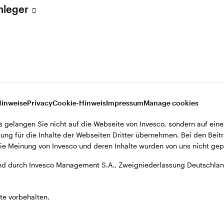
Anleger
A., Zweigniederlassung Deutschland, Große Gallusstraße 14, D-60
Hinweise
Privacy
Cookie-Hinweis
Impressum
Manage cookies
s gelangen Sie nicht auf die Webseite von Invesco, sondern auf eine
ung für die Inhalte der Webseiten Dritter übernehmen. Bei den Beitr
e Meinung von Invesco und deren Inhalte wurden von uns nicht gepr
d durch Invesco Management S.A., Zweigniederlassung Deutschland
te vorbehalten.