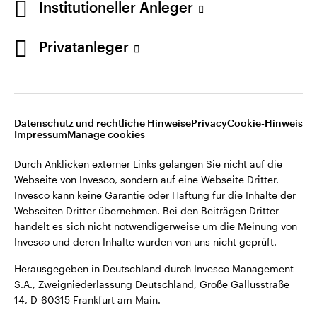
Institutioneller Anleger
Webseiten Dritter übernehmen. Bei den Beiträgen Dritter
handelt es sich nicht notwendigerweise um die Meinung von
Invesco und deren Inhalte wurden von uns nicht geprüft.
Privatanleger
Deutschland
Herausgegeben in Deutschland durch Invesco Management
S.A., Zweigniederlassung Deutschland, Große Gallusstraße
Kontaktieren Sie uns
14, D-60315 Frankfurt am Main.
Datenschutz und rechtliche Hinweise
Privacy
Cookie-Hinweis
Impressum
Manage cookies
©2026 Invesco Ltd. Alle Rechte vorbehalten.
Durch Anklicken externer Links gelangen Sie nicht auf die
Webseite von Invesco, sondern auf eine Webseite Dritter.
Invesco kann keine Garantie oder Haftung für die Inhalte der
Webseiten Dritter übernehmen. Bei den Beiträgen Dritter
handelt es sich nicht notwendigerweise um die Meinung von
Invesco und deren Inhalte wurden von uns nicht geprüft.
Herausgegeben in Deutschland durch Invesco Management
S.A., Zweigniederlassung Deutschland, Große Gallusstraße
14, D-60315 Frankfurt am Main.