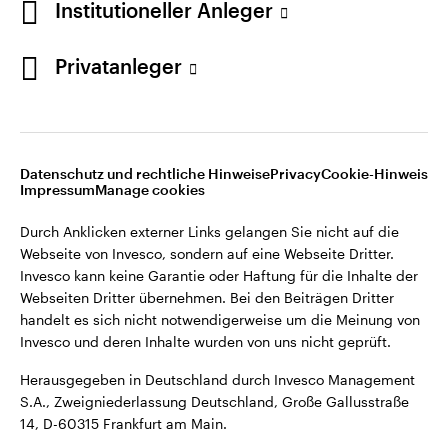
Institutioneller Anleger
Webseiten Dritter übernehmen. Bei den Beiträgen Dritter
handelt es sich nicht notwendigerweise um die Meinung von
Invesco und deren Inhalte wurden von uns nicht geprüft.
Privatanleger
Deutschland
Herausgegeben in Deutschland durch Invesco Management
S.A., Zweigniederlassung Deutschland, Große Gallusstraße
Kontaktieren Sie uns
14, D-60315 Frankfurt am Main.
Datenschutz und rechtliche Hinweise
Privacy
Cookie-Hinweis
Impressum
Manage cookies
©2026 Invesco Ltd. Alle Rechte vorbehalten.
Durch Anklicken externer Links gelangen Sie nicht auf die
Webseite von Invesco, sondern auf eine Webseite Dritter.
Invesco kann keine Garantie oder Haftung für die Inhalte der
Webseiten Dritter übernehmen. Bei den Beiträgen Dritter
handelt es sich nicht notwendigerweise um die Meinung von
Invesco und deren Inhalte wurden von uns nicht geprüft.
Herausgegeben in Deutschland durch Invesco Management
S.A., Zweigniederlassung Deutschland, Große Gallusstraße
14, D-60315 Frankfurt am Main.