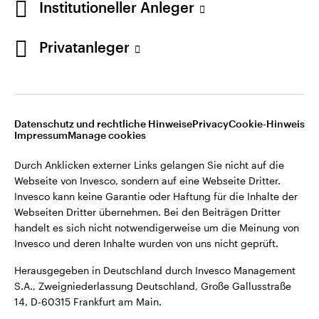
Institutioneller Anleger
Webseiten Dritter übernehmen. Bei den Beiträgen Dritter
handelt es sich nicht notwendigerweise um die Meinung von
Invesco und deren Inhalte wurden von uns nicht geprüft.
Privatanleger
Deutschland
Herausgegeben in Deutschland durch Invesco Management
S.A., Zweigniederlassung Deutschland, Große Gallusstraße
Kontaktieren Sie uns
14, D-60315 Frankfurt am Main.
Datenschutz und rechtliche Hinweise
Privacy
Cookie-Hinweis
Impressum
Manage cookies
©2026 Invesco Ltd. Alle Rechte vorbehalten.
Durch Anklicken externer Links gelangen Sie nicht auf die
Webseite von Invesco, sondern auf eine Webseite Dritter.
Invesco kann keine Garantie oder Haftung für die Inhalte der
Webseiten Dritter übernehmen. Bei den Beiträgen Dritter
handelt es sich nicht notwendigerweise um die Meinung von
Invesco und deren Inhalte wurden von uns nicht geprüft.
Herausgegeben in Deutschland durch Invesco Management
S.A., Zweigniederlassung Deutschland, Große Gallusstraße
14, D-60315 Frankfurt am Main.