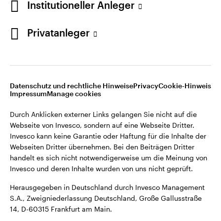
Institutioneller Anleger
Webseiten Dritter übernehmen. Bei den Beiträgen Dritter
handelt es sich nicht notwendigerweise um die Meinung von
Invesco und deren Inhalte wurden von uns nicht geprüft.
Privatanleger
Deutschland
Herausgegeben in Deutschland durch Invesco Management
S.A., Zweigniederlassung Deutschland, Große Gallusstraße
Kontaktieren Sie uns
14, D-60315 Frankfurt am Main.
Datenschutz und rechtliche Hinweise
Privacy
Cookie-Hinweis
Impressum
Manage cookies
©2026 Invesco Ltd. Alle Rechte vorbehalten.
Durch Anklicken externer Links gelangen Sie nicht auf die
Webseite von Invesco, sondern auf eine Webseite Dritter.
Invesco kann keine Garantie oder Haftung für die Inhalte der
Webseiten Dritter übernehmen. Bei den Beiträgen Dritter
handelt es sich nicht notwendigerweise um die Meinung von
Invesco und deren Inhalte wurden von uns nicht geprüft.
Herausgegeben in Deutschland durch Invesco Management
S.A., Zweigniederlassung Deutschland, Große Gallusstraße
14, D-60315 Frankfurt am Main.