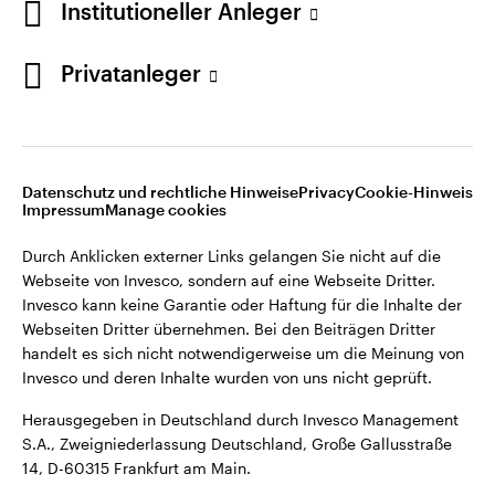
Institutioneller Anleger
Webseiten Dritter übernehmen. Bei den Beiträgen Dritter
handelt es sich nicht notwendigerweise um die Meinung von
Invesco und deren Inhalte wurden von uns nicht geprüft.
Privatanleger
Deutschland
Herausgegeben in Deutschland durch Invesco Management
S.A., Zweigniederlassung Deutschland, Große Gallusstraße
Kontaktieren Sie uns
14, D-60315 Frankfurt am Main.
Datenschutz und rechtliche Hinweise
Privacy
Cookie-Hinweis
Impressum
Manage cookies
©2026 Invesco Ltd. Alle Rechte vorbehalten.
Durch Anklicken externer Links gelangen Sie nicht auf die
Webseite von Invesco, sondern auf eine Webseite Dritter.
Invesco kann keine Garantie oder Haftung für die Inhalte der
Webseiten Dritter übernehmen. Bei den Beiträgen Dritter
handelt es sich nicht notwendigerweise um die Meinung von
Invesco und deren Inhalte wurden von uns nicht geprüft.
Herausgegeben in Deutschland durch Invesco Management
S.A., Zweigniederlassung Deutschland, Große Gallusstraße
14, D-60315 Frankfurt am Main.