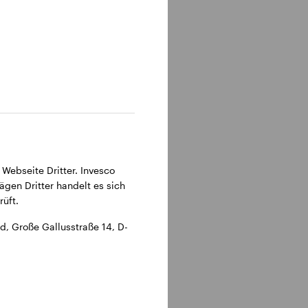
315 Frankfurt am Main.
 Webseite Dritter. Invesco
ägen Dritter handelt es sich
üft.
, Große Gallusstraße 14, D-