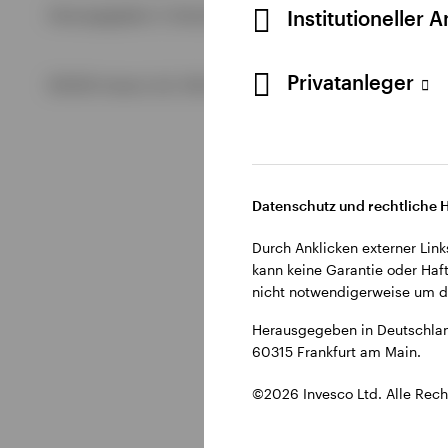
Alle anzeigen
Institutioneller 
Herausgegeben in Deutschland durch Invesco Management S.
Alle anzeigen
Alle anzeigen
Privatanleger
©2026 Invesco Ltd. Alle Rechte vorbehalten.
Datenschutz und rechtliche 
Durch Anklicken externer Link
kann keine Garantie oder Haft
nicht notwendigerweise um di
Herausgegeben in Deutschlan
60315 Frankfurt am Main.
©2026 Invesco Ltd. Alle Rech