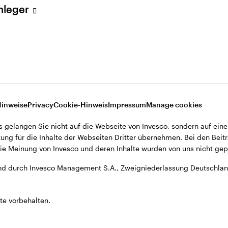
Anleger
A., Zweigniederlassung Deutschland, Große Gallusstraße 14, D-60
Hinweise
Privacy
Cookie-Hinweis
Impressum
Manage cookies
s gelangen Sie nicht auf die Webseite von Invesco, sondern auf eine
ung für die Inhalte der Webseiten Dritter übernehmen. Bei den Beitr
e Meinung von Invesco und deren Inhalte wurden von uns nicht gepr
d durch Invesco Management S.A., Zweigniederlassung Deutschland
te vorbehalten.