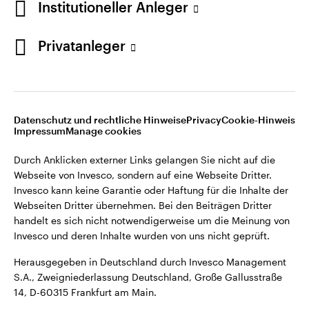
Institutioneller Anleger
Webseiten Dritter übernehmen. Bei den Beiträgen Dritter
handelt es sich nicht notwendigerweise um die Meinung von
Invesco und deren Inhalte wurden von uns nicht geprüft.
Privatanleger
Deutschland
Herausgegeben in Deutschland durch Invesco Management
S.A., Zweigniederlassung Deutschland, Große Gallusstraße
Kontaktieren Sie uns
14, D-60315 Frankfurt am Main.
Datenschutz und rechtliche Hinweise
Privacy
Cookie-Hinweis
Impressum
Manage cookies
©2026 Invesco Ltd. Alle Rechte vorbehalten.
Durch Anklicken externer Links gelangen Sie nicht auf die
Webseite von Invesco, sondern auf eine Webseite Dritter.
Invesco kann keine Garantie oder Haftung für die Inhalte der
Webseiten Dritter übernehmen. Bei den Beiträgen Dritter
handelt es sich nicht notwendigerweise um die Meinung von
Invesco und deren Inhalte wurden von uns nicht geprüft.
Herausgegeben in Deutschland durch Invesco Management
S.A., Zweigniederlassung Deutschland, Große Gallusstraße
14, D-60315 Frankfurt am Main.