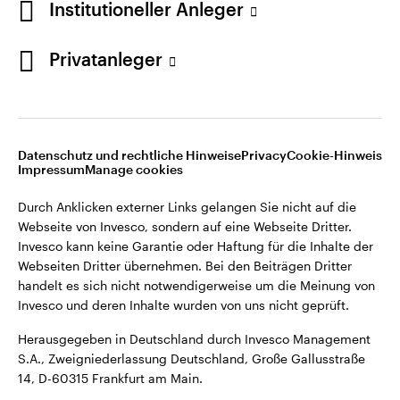
Institutioneller Anleger
Webseiten Dritter übernehmen. Bei den Beiträgen Dritter
handelt es sich nicht notwendigerweise um die Meinung von
Invesco und deren Inhalte wurden von uns nicht geprüft.
Privatanleger
Deutschland
Herausgegeben in Deutschland durch Invesco Management
S.A., Zweigniederlassung Deutschland, Große Gallusstraße
Kontaktieren Sie uns
14, D-60315 Frankfurt am Main.
Datenschutz und rechtliche Hinweise
Privacy
Cookie-Hinweis
Impressum
Manage cookies
©2026 Invesco Ltd. Alle Rechte vorbehalten.
Durch Anklicken externer Links gelangen Sie nicht auf die
Webseite von Invesco, sondern auf eine Webseite Dritter.
Invesco kann keine Garantie oder Haftung für die Inhalte der
Webseiten Dritter übernehmen. Bei den Beiträgen Dritter
handelt es sich nicht notwendigerweise um die Meinung von
Invesco und deren Inhalte wurden von uns nicht geprüft.
Herausgegeben in Deutschland durch Invesco Management
S.A., Zweigniederlassung Deutschland, Große Gallusstraße
14, D-60315 Frankfurt am Main.