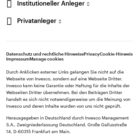
Institutioneller Anleger
Webseiten Dritter übernehmen. Bei den Beiträgen Dritter
handelt es sich nicht notwendigerweise um die Meinung von
Invesco und deren Inhalte wurden von uns nicht geprüft.
Privatanleger
Deutschland
Herausgegeben in Deutschland durch Invesco Management
S.A., Zweigniederlassung Deutschland, Große Gallusstraße
Kontaktieren Sie uns
14, D-60315 Frankfurt am Main.
Datenschutz und rechtliche Hinweise
Privacy
Cookie-Hinweis
Impressum
Manage cookies
©2026 Invesco Ltd. Alle Rechte vorbehalten.
Durch Anklicken externer Links gelangen Sie nicht auf die
Webseite von Invesco, sondern auf eine Webseite Dritter.
Invesco kann keine Garantie oder Haftung für die Inhalte der
Webseiten Dritter übernehmen. Bei den Beiträgen Dritter
handelt es sich nicht notwendigerweise um die Meinung von
Invesco und deren Inhalte wurden von uns nicht geprüft.
Herausgegeben in Deutschland durch Invesco Management
S.A., Zweigniederlassung Deutschland, Große Gallusstraße
14, D-60315 Frankfurt am Main.