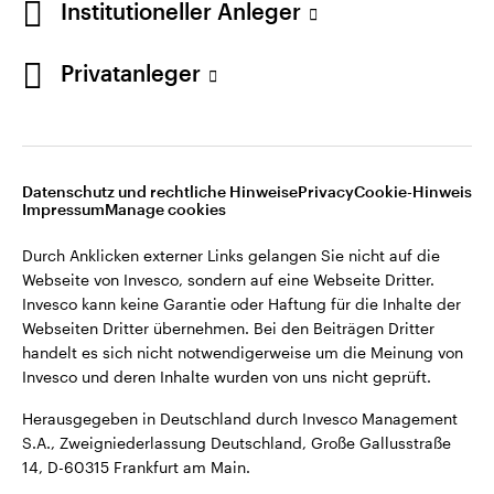
Institutioneller Anleger
Webseiten Dritter übernehmen. Bei den Beiträgen Dritter
handelt es sich nicht notwendigerweise um die Meinung von
Invesco und deren Inhalte wurden von uns nicht geprüft.
Privatanleger
Deutschland
Herausgegeben in Deutschland durch Invesco Management
S.A., Zweigniederlassung Deutschland, Große Gallusstraße
Kontaktieren Sie uns
14, D-60315 Frankfurt am Main.
Datenschutz und rechtliche Hinweise
Privacy
Cookie-Hinweis
Impressum
Manage cookies
©2026 Invesco Ltd. Alle Rechte vorbehalten.
Durch Anklicken externer Links gelangen Sie nicht auf die
Webseite von Invesco, sondern auf eine Webseite Dritter.
Invesco kann keine Garantie oder Haftung für die Inhalte der
Webseiten Dritter übernehmen. Bei den Beiträgen Dritter
handelt es sich nicht notwendigerweise um die Meinung von
Invesco und deren Inhalte wurden von uns nicht geprüft.
Herausgegeben in Deutschland durch Invesco Management
S.A., Zweigniederlassung Deutschland, Große Gallusstraße
14, D-60315 Frankfurt am Main.