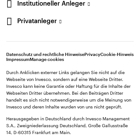
Institutioneller Anleger
Webseiten Dritter übernehmen. Bei den Beiträgen Dritter
handelt es sich nicht notwendigerweise um die Meinung von
Invesco und deren Inhalte wurden von uns nicht geprüft.
Privatanleger
Deutschland
Herausgegeben in Deutschland durch Invesco Management
S.A., Zweigniederlassung Deutschland, Große Gallusstraße
Kontaktieren Sie uns
14, D-60315 Frankfurt am Main.
Datenschutz und rechtliche Hinweise
Privacy
Cookie-Hinweis
Impressum
Manage cookies
©2026 Invesco Ltd. Alle Rechte vorbehalten.
Durch Anklicken externer Links gelangen Sie nicht auf die
Webseite von Invesco, sondern auf eine Webseite Dritter.
Invesco kann keine Garantie oder Haftung für die Inhalte der
Webseiten Dritter übernehmen. Bei den Beiträgen Dritter
handelt es sich nicht notwendigerweise um die Meinung von
Invesco und deren Inhalte wurden von uns nicht geprüft.
Herausgegeben in Deutschland durch Invesco Management
S.A., Zweigniederlassung Deutschland, Große Gallusstraße
14, D-60315 Frankfurt am Main.