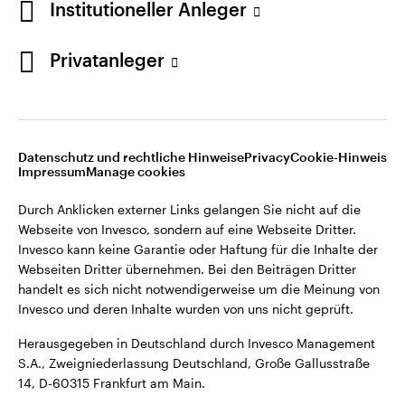
Institutioneller Anleger
Webseiten Dritter übernehmen. Bei den Beiträgen Dritter
handelt es sich nicht notwendigerweise um die Meinung von
Invesco und deren Inhalte wurden von uns nicht geprüft.
Privatanleger
Deutschland
Herausgegeben in Deutschland durch Invesco Management
S.A., Zweigniederlassung Deutschland, Große Gallusstraße
Kontaktieren Sie uns
14, D-60315 Frankfurt am Main.
Datenschutz und rechtliche Hinweise
Privacy
Cookie-Hinweis
Impressum
Manage cookies
©2026 Invesco Ltd. Alle Rechte vorbehalten.
Durch Anklicken externer Links gelangen Sie nicht auf die
Webseite von Invesco, sondern auf eine Webseite Dritter.
Invesco kann keine Garantie oder Haftung für die Inhalte der
Webseiten Dritter übernehmen. Bei den Beiträgen Dritter
handelt es sich nicht notwendigerweise um die Meinung von
Invesco und deren Inhalte wurden von uns nicht geprüft.
Herausgegeben in Deutschland durch Invesco Management
S.A., Zweigniederlassung Deutschland, Große Gallusstraße
14, D-60315 Frankfurt am Main.