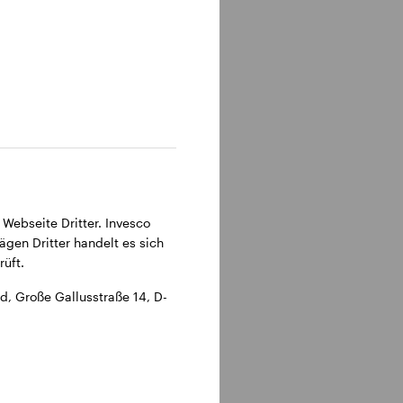
315 Frankfurt am Main.
 Webseite Dritter. Invesco
ägen Dritter handelt es sich
üft.
, Große Gallusstraße 14, D-