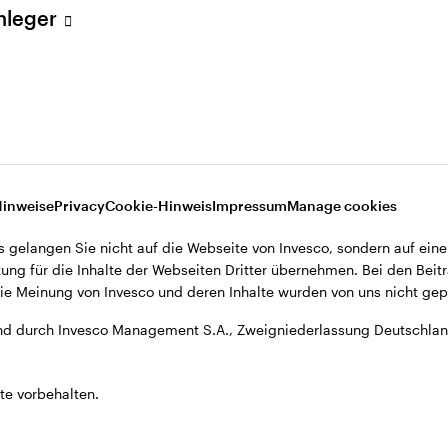
Anleger
A., Zweigniederlassung Deutschland, Große Gallusstraße 14, D-60
Hinweise
Privacy
Cookie-Hinweis
Impressum
Manage cookies
s gelangen Sie nicht auf die Webseite von Invesco, sondern auf eine
ung für die Inhalte der Webseiten Dritter übernehmen. Bei den Beitr
e Meinung von Invesco und deren Inhalte wurden von uns nicht gepr
d durch Invesco Management S.A., Zweigniederlassung Deutschland
te vorbehalten.