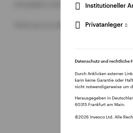
Alle anzeigen
Institutioneller 
Herausgegeben in Deutschland durch Invesco Management S.
Alle anzeigen
Alle anzeigen
Privatanleger
©2026 Invesco Ltd. Alle Rechte vorbehalten.
Datenschutz und rechtliche 
Durch Anklicken externer Link
kann keine Garantie oder Haft
nicht notwendigerweise um di
Herausgegeben in Deutschlan
60315 Frankfurt am Main.
©2026 Invesco Ltd. Alle Rech