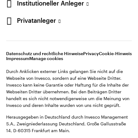
Institutioneller Anleger
Webseiten Dritter übernehmen. Bei den Beiträgen Dritter
handelt es sich nicht notwendigerweise um die Meinung von
Invesco und deren Inhalte wurden von uns nicht geprüft.
Privatanleger
Deutschland
Herausgegeben in Deutschland durch Invesco Management
S.A., Zweigniederlassung Deutschland, Große Gallusstraße
Kontaktieren Sie uns
14, D-60315 Frankfurt am Main.
Datenschutz und rechtliche Hinweise
Privacy
Cookie-Hinweis
Impressum
Manage cookies
©2026 Invesco Ltd. Alle Rechte vorbehalten.
Durch Anklicken externer Links gelangen Sie nicht auf die
Webseite von Invesco, sondern auf eine Webseite Dritter.
Invesco kann keine Garantie oder Haftung für die Inhalte der
Webseiten Dritter übernehmen. Bei den Beiträgen Dritter
handelt es sich nicht notwendigerweise um die Meinung von
Invesco und deren Inhalte wurden von uns nicht geprüft.
Herausgegeben in Deutschland durch Invesco Management
S.A., Zweigniederlassung Deutschland, Große Gallusstraße
14, D-60315 Frankfurt am Main.