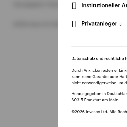
Alle anzeigen
Institutioneller 
Herausgegeben in Deutschland durch Invesco Management S.
Alle anzeigen
Alle anzeigen
Privatanleger
©2026 Invesco Ltd. Alle Rechte vorbehalten.
Datenschutz und rechtliche 
Durch Anklicken externer Link
kann keine Garantie oder Haft
nicht notwendigerweise um di
Herausgegeben in Deutschlan
60315 Frankfurt am Main.
©2026 Invesco Ltd. Alle Rech