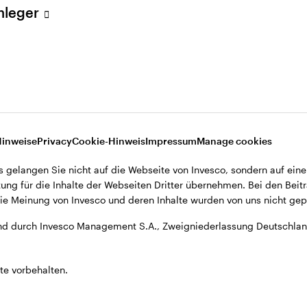
Anleger
A., Zweigniederlassung Deutschland, Große Gallusstraße 14, D-60
Hinweise
Privacy
Cookie-Hinweis
Impressum
Manage cookies
s gelangen Sie nicht auf die Webseite von Invesco, sondern auf eine
ung für die Inhalte der Webseiten Dritter übernehmen. Bei den Beitr
e Meinung von Invesco und deren Inhalte wurden von uns nicht gepr
d durch Invesco Management S.A., Zweigniederlassung Deutschland
te vorbehalten.