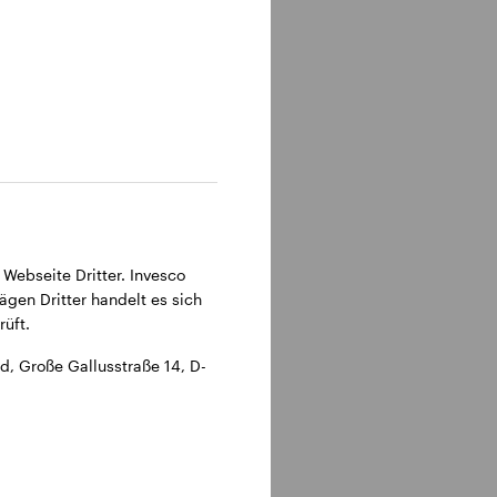
315 Frankfurt am Main.
 Webseite Dritter. Invesco
ägen Dritter handelt es sich
üft.
, Große Gallusstraße 14, D-