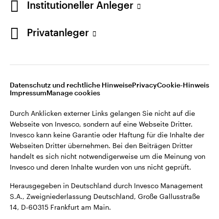
Institutioneller Anleger
Webseiten Dritter übernehmen. Bei den Beiträgen Dritter
handelt es sich nicht notwendigerweise um die Meinung von
Invesco und deren Inhalte wurden von uns nicht geprüft.
Privatanleger
Deutschland
Herausgegeben in Deutschland durch Invesco Management
S.A., Zweigniederlassung Deutschland, Große Gallusstraße
Kontaktieren Sie uns
14, D-60315 Frankfurt am Main.
Datenschutz und rechtliche Hinweise
Privacy
Cookie-Hinweis
Impressum
Manage cookies
©2026 Invesco Ltd. Alle Rechte vorbehalten.
Durch Anklicken externer Links gelangen Sie nicht auf die
Webseite von Invesco, sondern auf eine Webseite Dritter.
Invesco kann keine Garantie oder Haftung für die Inhalte der
Webseiten Dritter übernehmen. Bei den Beiträgen Dritter
handelt es sich nicht notwendigerweise um die Meinung von
Invesco und deren Inhalte wurden von uns nicht geprüft.
Herausgegeben in Deutschland durch Invesco Management
S.A., Zweigniederlassung Deutschland, Große Gallusstraße
14, D-60315 Frankfurt am Main.