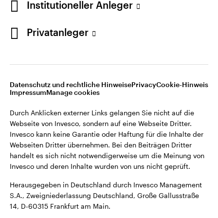
Institutioneller Anleger
Webseiten Dritter übernehmen. Bei den Beiträgen Dritter
handelt es sich nicht notwendigerweise um die Meinung von
Invesco und deren Inhalte wurden von uns nicht geprüft.
Privatanleger
Deutschland
Herausgegeben in Deutschland durch Invesco Management
S.A., Zweigniederlassung Deutschland, Große Gallusstraße
Kontaktieren Sie uns
14, D-60315 Frankfurt am Main.
Datenschutz und rechtliche Hinweise
Privacy
Cookie-Hinweis
Impressum
Manage cookies
©2026 Invesco Ltd. Alle Rechte vorbehalten.
Durch Anklicken externer Links gelangen Sie nicht auf die
Webseite von Invesco, sondern auf eine Webseite Dritter.
Invesco kann keine Garantie oder Haftung für die Inhalte der
Webseiten Dritter übernehmen. Bei den Beiträgen Dritter
handelt es sich nicht notwendigerweise um die Meinung von
Invesco und deren Inhalte wurden von uns nicht geprüft.
Herausgegeben in Deutschland durch Invesco Management
S.A., Zweigniederlassung Deutschland, Große Gallusstraße
14, D-60315 Frankfurt am Main.