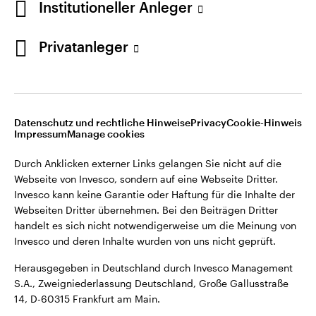
Institutioneller Anleger
Webseiten Dritter übernehmen. Bei den Beiträgen Dritter
handelt es sich nicht notwendigerweise um die Meinung von
Invesco und deren Inhalte wurden von uns nicht geprüft.
Privatanleger
Deutschland
Herausgegeben in Deutschland durch Invesco Management
S.A., Zweigniederlassung Deutschland, Große Gallusstraße
Kontaktieren Sie uns
14, D-60315 Frankfurt am Main.
Datenschutz und rechtliche Hinweise
Privacy
Cookie-Hinweis
Impressum
Manage cookies
©2026 Invesco Ltd. Alle Rechte vorbehalten.
Durch Anklicken externer Links gelangen Sie nicht auf die
Webseite von Invesco, sondern auf eine Webseite Dritter.
Invesco kann keine Garantie oder Haftung für die Inhalte der
Webseiten Dritter übernehmen. Bei den Beiträgen Dritter
handelt es sich nicht notwendigerweise um die Meinung von
Invesco und deren Inhalte wurden von uns nicht geprüft.
Herausgegeben in Deutschland durch Invesco Management
S.A., Zweigniederlassung Deutschland, Große Gallusstraße
14, D-60315 Frankfurt am Main.