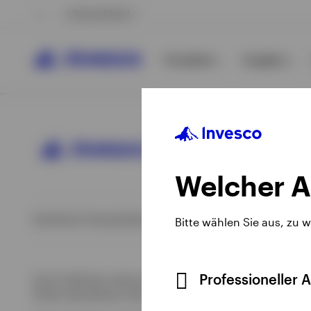
Deutschland
Produkte
Insights
Welcher A
Opens
Opens
Op
Rechtliche Hinweise
Datenschutzerklärung
Cookie-Hinweis
Im
Bitte wählen Sie aus, zu 
in
in
in
a
a
a
Alle anzeigen
new
new
ne
Professioneller 
Durch Anklicken externer Links gelangen Sie nicht auf die We
tab
tab
ta
Dritter übernehmen. Bei den Beiträgen Dritter handelt es s