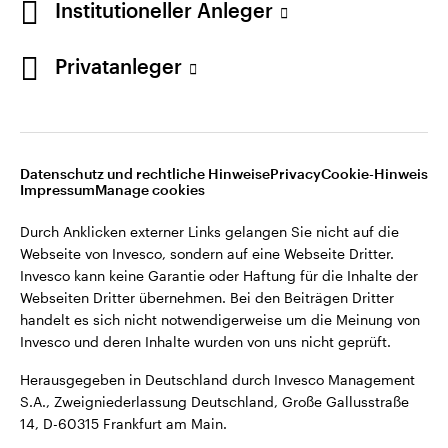
Institutioneller Anleger
Webseiten Dritter übernehmen. Bei den Beiträgen Dritter
handelt es sich nicht notwendigerweise um die Meinung von
Invesco und deren Inhalte wurden von uns nicht geprüft.
Privatanleger
Deutschland
Herausgegeben in Deutschland durch Invesco Management
S.A., Zweigniederlassung Deutschland, Große Gallusstraße
Kontaktieren Sie uns
14, D-60315 Frankfurt am Main.
Datenschutz und rechtliche Hinweise
Privacy
Cookie-Hinweis
Impressum
Manage cookies
©2026 Invesco Ltd. Alle Rechte vorbehalten.
Durch Anklicken externer Links gelangen Sie nicht auf die
Webseite von Invesco, sondern auf eine Webseite Dritter.
Invesco kann keine Garantie oder Haftung für die Inhalte der
Webseiten Dritter übernehmen. Bei den Beiträgen Dritter
handelt es sich nicht notwendigerweise um die Meinung von
Invesco und deren Inhalte wurden von uns nicht geprüft.
Herausgegeben in Deutschland durch Invesco Management
S.A., Zweigniederlassung Deutschland, Große Gallusstraße
14, D-60315 Frankfurt am Main.