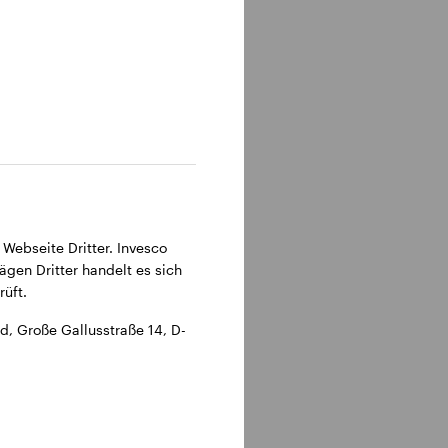
315 Frankfurt am Main.
 Webseite Dritter. Invesco
ägen Dritter handelt es sich
üft.
, Große Gallusstraße 14, D-