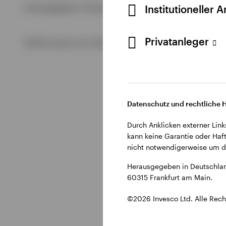
Alle anzeigen
Institutioneller 
Herausgegeben in Deutschland durch Invesco Management S.
Alle anzeigen
Alle anzeigen
Privatanleger
©2026 Invesco Ltd. Alle Rechte vorbehalten.
Datenschutz und rechtliche 
Durch Anklicken externer Link
kann keine Garantie oder Haft
nicht notwendigerweise um di
Herausgegeben in Deutschlan
60315 Frankfurt am Main.
©2026 Invesco Ltd. Alle Rech