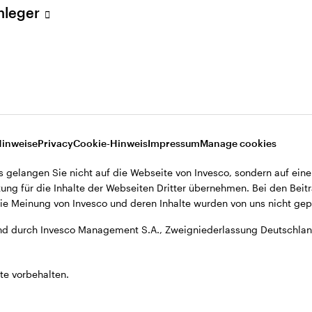
Anleger
A., Zweigniederlassung Deutschland, Große Gallusstraße 14, D-60
Hinweise
Privacy
Cookie-Hinweis
Impressum
Manage cookies
s gelangen Sie nicht auf die Webseite von Invesco, sondern auf eine
ung für die Inhalte der Webseiten Dritter übernehmen. Bei den Beitr
e Meinung von Invesco und deren Inhalte wurden von uns nicht gepr
d durch Invesco Management S.A., Zweigniederlassung Deutschland
te vorbehalten.